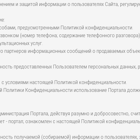
ранением и защитой информации о пользователях Сайта, регули
ие:
способами, предусмотренными Политикой конфиденциальности.
о звонком (номер телефона; содержание телефонного разговора)
ультационных услуг.
и его партнеров информационных сообщений о продаваемых объек
верность предоставленных Пользователем персональных данных,
ие с условиями настоящей Политикой конфиденциальности.
щей Политики Конфиденциальности использование Портала долж
 Администрация Портала, действуя разумно и добросовестно, сч
т - портал; ознакомлен с настоящей Политикой конфиденциальн
ерность получаемой (собираемой) информации о пользователях, 