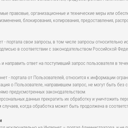
имые правовые, организационные и технические меры или обесп
 изменения, блокирования, копирования, предоставления, распр
ет - портала свои запросы, в том числе запросы относительно 
дписью в соответствии с законодательством Российской Федер
ь и направить ответ на поступивший запрос пользователя в тече
нет - портала от Пользователей, относится к информации огра
ация о Пользователе, направившем запрос, не могут быть без 
 прямо предусмотренных законодательством.
персональных данных прекратить их обработку и уничтожить пе
м случаев, когда обработка может быть продолжена в соответс
и
я исключительно на Интернет – портал Администратора, и не п