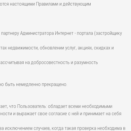
руются настоящими Правилами и действующим
 партнеру Администратора Интернет - портала (застройщику
тах недвижимости, обновлении услуг, акциях, скидках и
 рассчитывая на добросовестность и разумность
но быть немедленно прекращено.
итает, что Пользователь: обладает всеми необходимыми
ости и выражает свое согласие с ней и принимает на себя
за исключением случаев, когда такая проверка необходима в