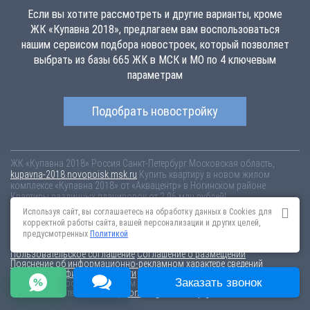
Если вы хотите рассмотреть и другие варианты, кроме
ЖК «Купавна 2018», предлагаем вам воспользоваться
нашим сервисом подбора новостроек, который позволяет
выбрать из базы 665 ЖК в МСК и МО по 4 ключевым
параметрам
Подобрать новостройку
ЖК «Купавна 2018»
Россия
Санкт-Петербург
Московская область,
kupavna-2018.novopoisk.msk.ru
Купить квартиру в новом жилом
комплексе «Купавна 2018» от «Аквацентр» в Ногинском районе.
Квартиры различных планировок от 2.96 млн рублей!
Используя сайт, вы соглашаетесь на обработку данных в Cookies для
Новостройки Санкт-Петербурга
Новостройки Москвы
корректной работы сайта, вашей персонализации и других целей,
Информация на сайте взята из открытых источников, не является
предусмотренных
Политикой
публичной офертой и распространяется для ознакомления.
Пользовательское соглашение
Соглашение о размещении
Пояснение об информационно-рекламном характере сведений
Политика конфиденциальности
Заказать звонок
По всем вопросам, связанным с актуальностью информации на
портале, пишите на эл.почту
content@novostroy-gid.ru